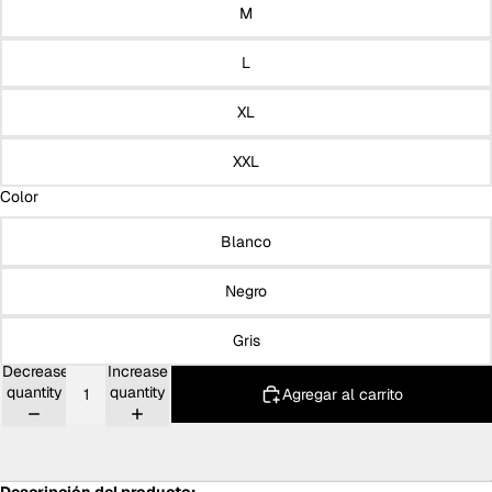
M
L
XL
XXL
Color
Blanco
Negro
Gris
Decrease
Increase
quantity
quantity
Agregar al carrito
Descripción del producto: