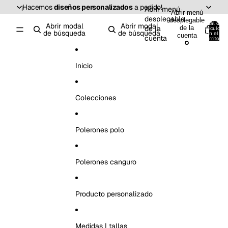
Ir directamente al contenido
¡Hacemos
diseños personalizados
a pedido!
Abrir menú
Abrir menú
desplegable
desplegable
Total de
Abrir modal
Abrir modal
de la
de la
artículos
de búsqueda
de búsqueda
en el
0
cuenta
cuenta
carrito:
0
Inicio
Colecciones
Polerones polo
Polerones canguro
Producto personalizado
Medidas | tallas